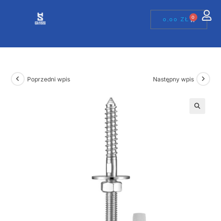
0
0,00
ZŁ
Poprzedni wpis
Następny wpis
🔍