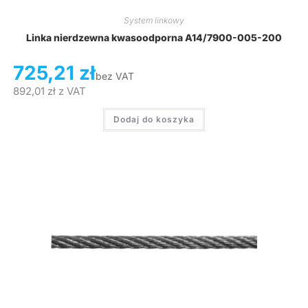
System linkowy
Linka nierdzewna kwasoodporna A14/7900-005-200
725,21
zł
bez VAT
892,01
zł
z VAT
Dodaj do koszyka