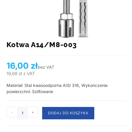
Kotwa A14/M8-003
16,00
zł
bez VAT
19,68
zł
z VAT
Materiał: Stal kwasoodporna AISI 316, Wykończenie
powierzchni: Szlifowane
-
+
DODAJ DO KOSZYKA