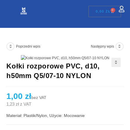
0
0,00
ZŁ
Poprzedni wpis
Następny wpis
Kołki rozporowe PVC, d10,
🔍
h50mm Q5/07-10 NYLON
1,00
zł
bez VAT
1,23
zł
z VAT
Materiał: Plastik/Nylon, Użycie: Mocowanie