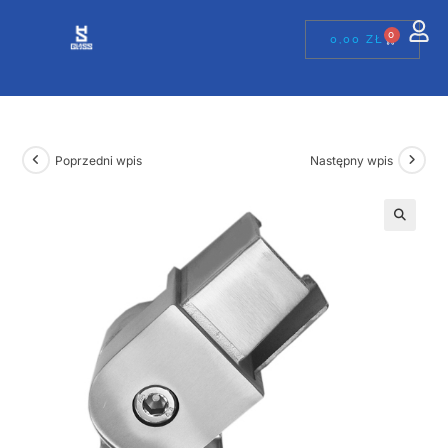
0
0,00
ZŁ
Poprzedni wpis
Następny wpis
🔍