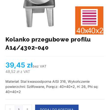
Kolanko przegubowe profilu
A14/4302-040
39,45
zł
bez VAT
48,52
zł
z VAT
Materiał: Stal kwasoodporna AISI 316, Wykończenie
powierzchni: Szlifowane, Poręcz: 40x40x2, H: 26, Phi sq:
40x40x2
-
+
DODAJ DO KOSZYKA