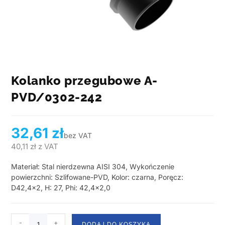
Kolanko przegubowe A-
PVD/0302-242
32,61
zł
bez VAT
40,11
zł
z VAT
Materiał: Stal nierdzewna AISI 304, Wykończenie
powierzchni: Szlifowane-PVD, Kolor: czarna, Poręcz:
D42,4×2, H: 27, Phi: 42,4×2,0
-
+
DODAJ DO KOSZYKA