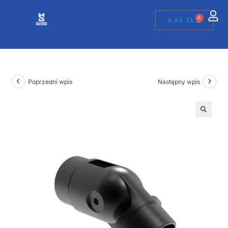
0
0,00
ZŁ
Poprzedni wpis
Następny wpis
🔍