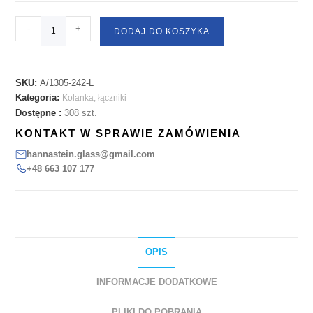
-
+
DODAJ DO KOSZYKA
SKU:
A/1305-242-L
Kategoria:
Kolanka, łączniki
Dostępne :
308 szt.
KONTAKT W SPRAWIE ZAMÓWIENIA
hannastein.glass@gmail.com
+48 663 107 177
OPIS
INFORMACJE DODATKOWE
PLIKI DO POBRANIA