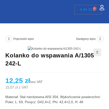
0
0,00
ZŁ
Poprzedni wpis
Następny wpis
Kolanko do wspawania A/1305-
🔍
242-L
12,25
zł
bez VAT
15,07
zł
z VAT
Materiał: Stal nierdzewna AISI 304, Wykończenie powierzchni:
Poler, L: 69, Poręcz: D42,4×2, Phi: 42,4×2,0, H: 48