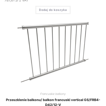
787,61
zł
z VAT
Dodaj do koszyka
Francuskie balkony
Przeszklenie balkonu/ balkon francuski vertical GS/FRB4-
D42/12-V