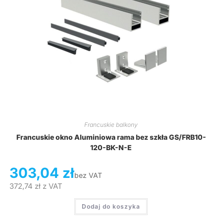
Francuskie balkony
Francuskie okno Aluminiowa rama bez szkła GS/FRB10-
120-BK-N-E
303,04
zł
bez VAT
372,74
zł
z VAT
Dodaj do koszyka