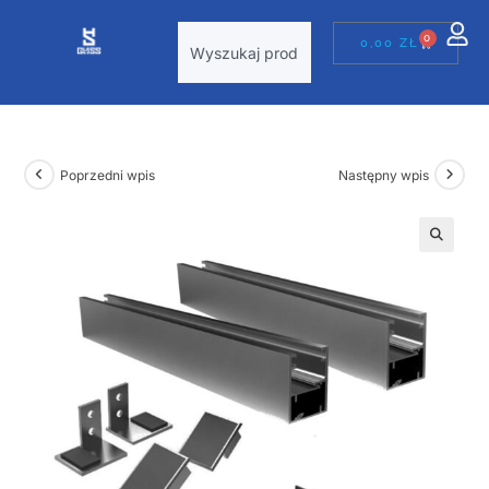
0
0,00
ZŁ
Poprzedni wpis
Następny wpis
🔍