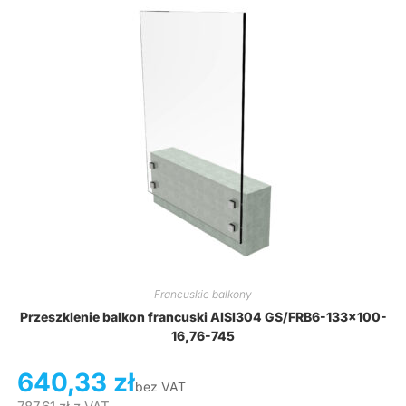
Francuskie balkony
Przeszklenie balkon francuski AISI304 GS/FRB6-133×100-
16,76-745
640,33
zł
bez VAT