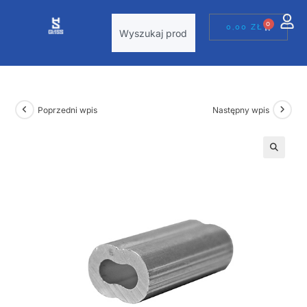
0
0,00
ZŁ
Poprzedni wpis
Następny wpis
🔍