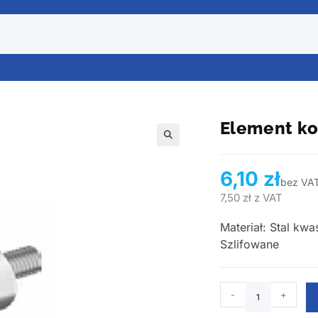
Element ko
6,10
zł
bez VA
7,50
zł
z VAT
Materiał: Stal kw
Szlifowane
-
+