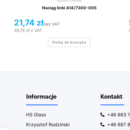
System linkowy
Naciąg linki A14/7300-005
21,74
zł
bez VAT
26,74
zł
z VAT
Dodaj do koszyka
Informacje
Kontakt
HS Glass
+48 663 1
Krzysztof Rudziński
+48 667 8