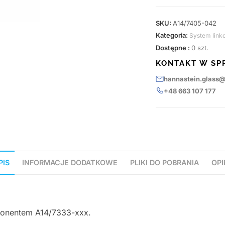
SKU:
A14/7405-042
Kategoria:
System link
Dostępne :
0 szt.
KONTAKT W SP
hannastein.glass
+48 663 107 177
PIS
INFORMACJE DODATKOWE
PLIKI DO POBRANIA
OPI
ponentem A14/7333-xxx.