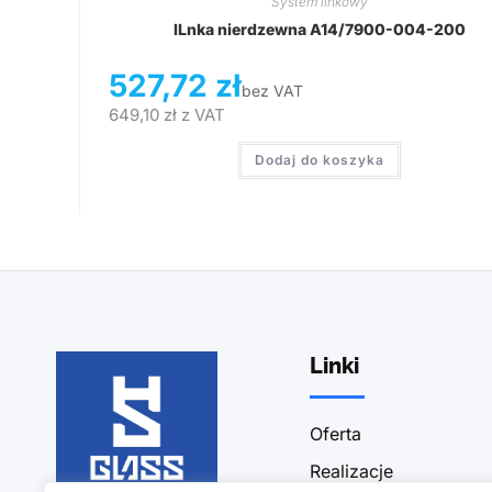
System linkowy
lLnka nierdzewna A14/7900-004-200
527,72
zł
bez VAT
649,10
zł
z VAT
Dodaj do koszyka
Linki
Oferta
Realizacje