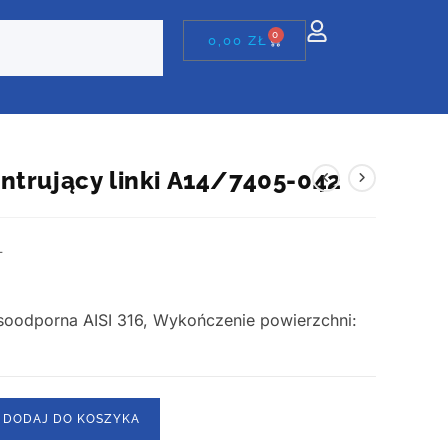
0
0,00
ZŁ
ntrujący linki A14/7405-042
T
asoodporna AISI 316, Wykończenie powierzchni:
DODAJ DO KOSZYKA