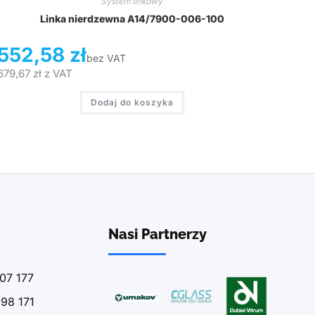
System linkowy
Linka nierdzewna A14/7900-006-100
552,58
zł
bez VAT
679,67
zł
z VAT
Dodaj do koszyka
Nasi Partnerzy
07 177
98 171