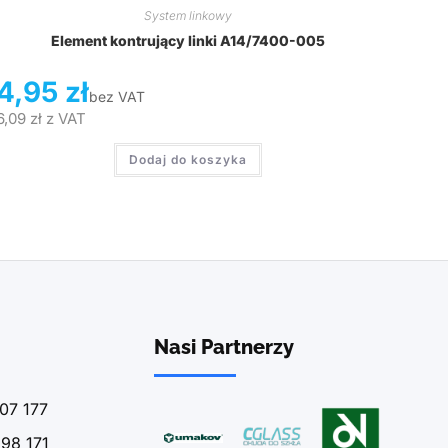
System linkowy
Element kontrujący linki A14/7400-005
4,95
zł
bez VAT
6,09
zł
z VAT
Dodaj do koszyka
Nasi Partnerzy
07 177
98 171