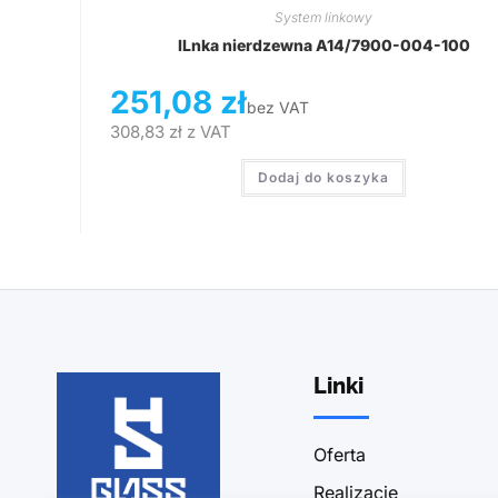
System linkowy
lLnka nierdzewna A14/7900-004-100
251,08
zł
bez VAT
308,83
zł
z VAT
Dodaj do koszyka
Linki
Oferta
Realizacje