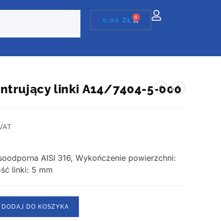
0
0,00
ZŁ
ntrujący linki A14/7404-5-000
VAT
asoodporna AISI 316, Wykończenie powierzchni:
ść linki: 5 mm
DODAJ DO KOSZYKA