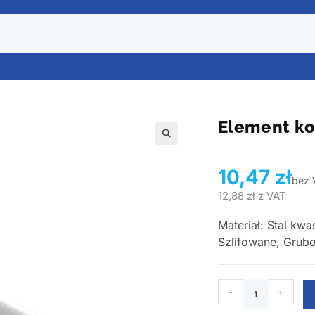
Element ko
10,47
zł
bez 
12,88
zł
z VAT
Materiał: Stal kw
Szlifowane, Grubo
-
+