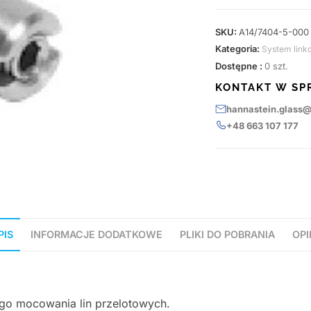
SKU:
A14/7404-5-000
Kategoria:
System link
Dostępne :
0 szt.
KONTAKT W SP
hannastein.glass
+48 663 107 177
PIS
INFORMACJE DODATKOWE
PLIKI DO POBRANIA
OPI
ego mocowania lin przelotowych.