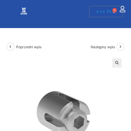
0
0,00
ZŁ
Poprzedni wpis
Następny wpis
🔍