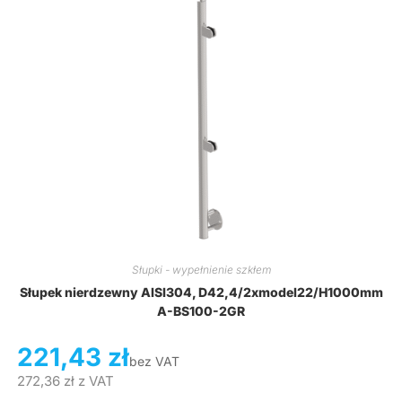
Słupki - wypełnienie szkłem
Słupek nierdzewny AISI304, D42,4/2xmodel22/H1000mm
A-BS100-2GR
221,43
zł
bez VAT
272,36
zł
z VAT