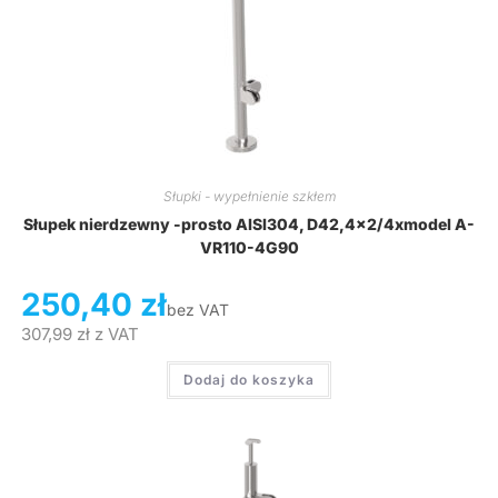
Słupki - wypełnienie szkłem
Słupek nierdzewny -prosto AISI304, D42,4×2/4xmodel A-
VR110-4G90
250,40
zł
bez VAT
307,99
zł
z VAT
Dodaj do koszyka