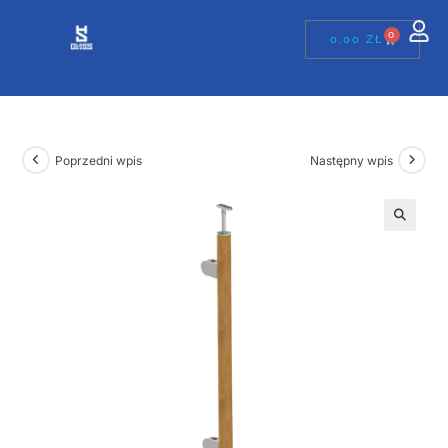
0
0,00
ZŁ
Poprzedni wpis
Następny wpis
🔍