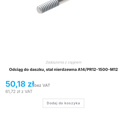
Zadaszenia z cięgnem
Odciąg do daszku, stal nierdzewna A14/PR12-1500-M12
50,18
zł
bez VAT
61,72
zł
z VAT
Dodaj do koszyka