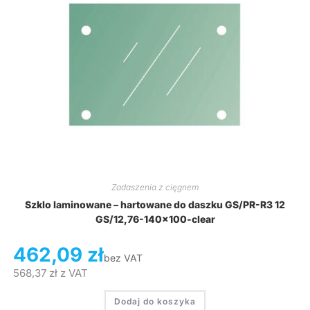
Zadaszenia z cięgnem
Szklo laminowane – hartowane do daszku GS/PR-R3 12
GS/12,76-140×100-clear
462,09
zł
bez VAT
568,37
zł
z VAT
Dodaj do koszyka