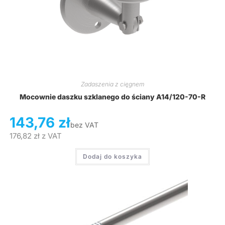
Zadaszenia z cięgnem
Mocownie daszku szklanego do ściany A14/120-70-R
143,76
zł
bez VAT
176,82
zł
z VAT
Dodaj do koszyka