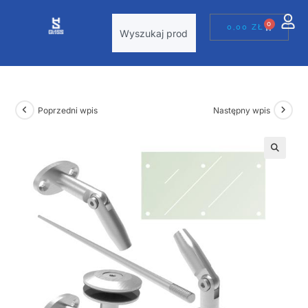
0
0,00
ZŁ
Poprzedni wpis
Następny wpis