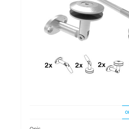
O
Opis