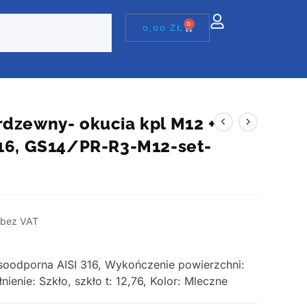
0
0,00
ZŁ
rdzewny- okucia kpl M12 +
316, GS14/PR-R3-M12-set-
bez VAT
asoodporna AISI 316, Wykończenie powierzchni:
ienie: Szkło, szkło t: 12,76, Kolor: Mleczne