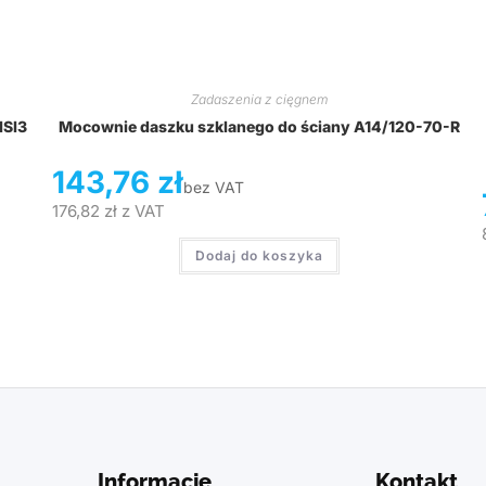
Zadaszenia z cięgnem
ISI3
Mocownie daszku szklanego do ściany A14/120-70-R
143,76
zł
bez VAT
176,82
zł
z VAT
Dodaj do koszyka
Informacje
Kontakt