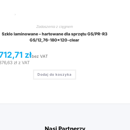
Zadaszenia z cięgnem
Szklo laminowane – hartowane dla sprzętu GS/PR-R3
GS/12,76-180×120-clear
712,71
zł
bez VAT
876,63
zł
z VAT
Dodaj do koszyka
Nasi Partnerzy