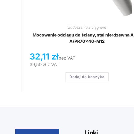
Zadaszenia z cięgnem
Mocowanie odciągu do ściany, stal nierdzewna A
A/PR70x40-M12
32,11
zł
bez VAT
39,50
zł
z VAT
Dodaj do koszyka
Linki