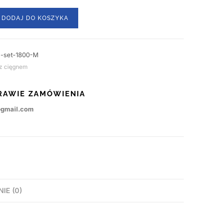
DODAJ DO KOSZYKA
-set-1800-M
z cięgnem
RAWIE ZAMÓWIENIA
@gmail.com
NIE (0)