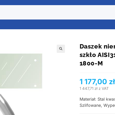
Daszek nie
szkło AISI
1800-M
1 177,00
zł
1 447,71
zł
z VAT
Materiał: Stal kw
Szlifowane, Wypełn