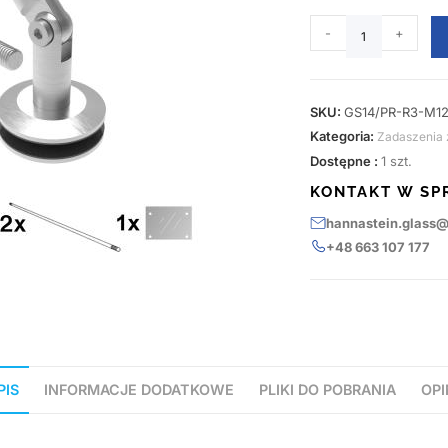
-
+
SKU:
GS14/PR-R3-M12
Kategoria:
Zadaszenia 
Dostępne :
1 szt.
KONTAKT W SP
hannastein.glass
+48 663 107 177
PIS
INFORMACJE DODATKOWE
PLIKI DO POBRANIA
OPI