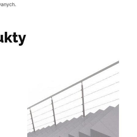
wanych.
ukty