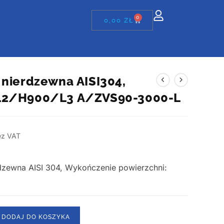
0
0,00
ZŁ
 nierdzewna AISI304,
12/H900/L3 A/ZVS90-3000-L
ez VAT
erdzewna AISI 304, Wykończenie powierzchni:
DODAJ DO KOSZYKA