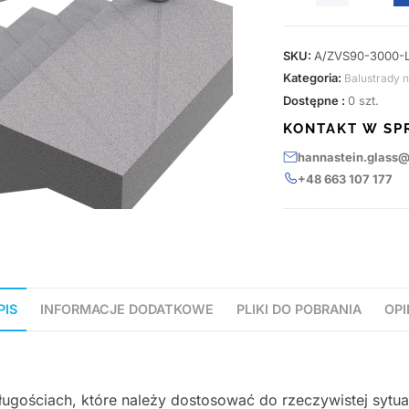
SKU:
A/ZVS90-3000-
Kategoria:
Balustrady 
Dostępne :
0 szt.
KONTAKT W SP
hannastein.glass
+48 663 107 177
PIS
INFORMACJE DODATKOWE
PLIKI DO POBRANIA
OPI
ugościach, które należy dostosować do rzeczywistej sytua