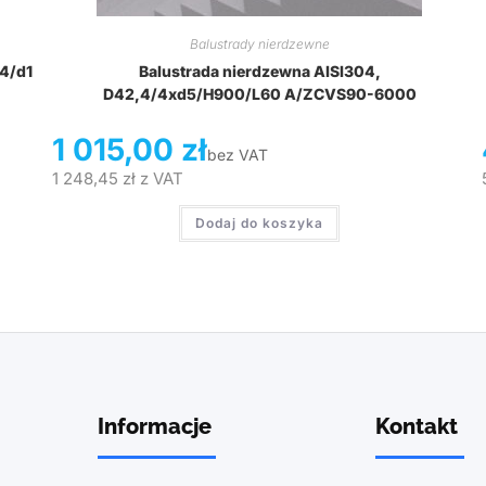
Balustrady nierdzewne
,4/d1
Balustrada nierdzewna AISI304,
D42,4/4xd5/H900/L60 A/ZCVS90-6000
1 015,00
zł
bez VAT
1 248,45
zł
z VAT
Dodaj do koszyka
Informacje
Kontakt