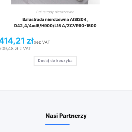
Balustrady nierdzewne
Balustrada nierdzewna AISI304,
D42,4/4xd5/H900/L15 A/ZCVR90-1500
414,21
zł
bez VAT
509,48
zł
z VAT
Dodaj do koszyka
Nasi Partnerzy