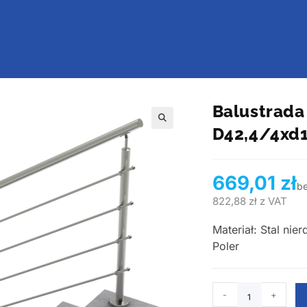
Balustrada
D42,4/4xd
🔍
669,01
zł
b
822,88
zł
z VAT
Materiał: Stal ni
Poler
-
+