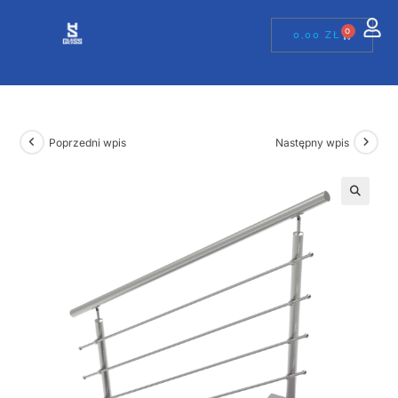
0
0,00
ZŁ
Poprzedni wpis
Następny wpis
🔍