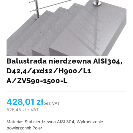
Balustrada nierdzewna AISI304,
D42,4/4xd12/H900/L1
A/ZVS90-1500-L
428,01
zł
bez VAT
526,45
zł
z VAT
Materiał: Stal nierdzewna AISI 304, Wykończenie
powierzchni: Poler