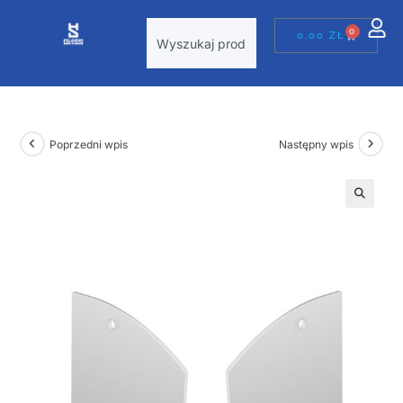
0
0,00
ZŁ
Poprzedni wpis
Następny wpis