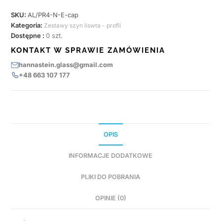
SKU:
AL/PR4-N-E-cap
Kategoria:
Zestawy szyn liswta - profil
Dostępne :
0 szt.
KONTAKT W SPRAWIE ZAMÓWIENIA
hannastein.glass@gmail.com
+48 663 107 177
OPIS
INFORMACJE DODATKOWE
PLIKI DO POBRANIA
OPINIE (0)