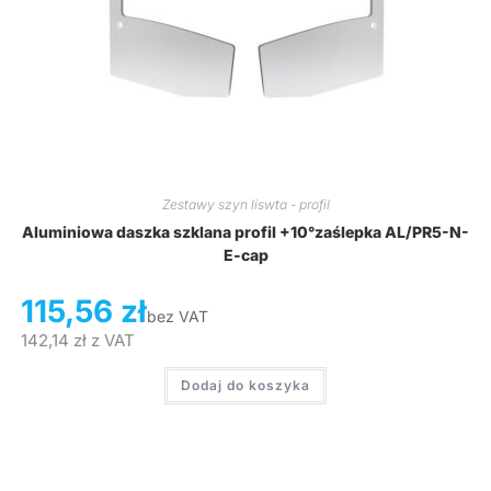
Zestawy szyn liswta - profil
Aluminiowa daszka szklana profil +10°zaślepka AL/PR5-N-
E-cap
115,56
zł
bez VAT
142,14
zł
z VAT
Dodaj do koszyka