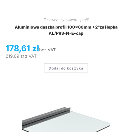
Zestawy szyn liswta - profil
Aluminiowa daszka profil 100x80mm +2°zaślepka
AL/PR3-N-E-cap
178,61
zł
bez VAT
219,69
zł
z VAT
Dodaj do koszyka