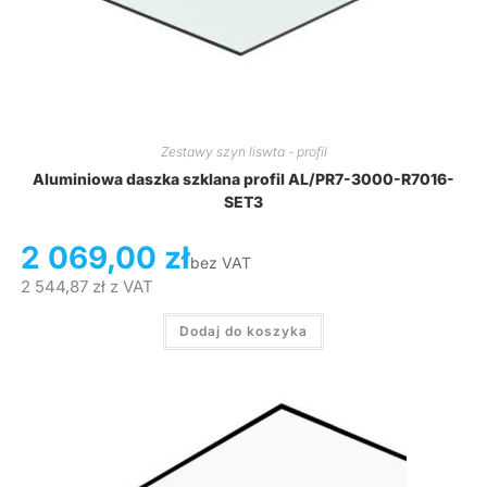
Zestawy szyn liswta - profil
Aluminiowa daszka szklana profil AL/PR7-3000-R7016-
SET3
2 069,00
zł
bez VAT
2 544,87
zł
z VAT
Dodaj do koszyka