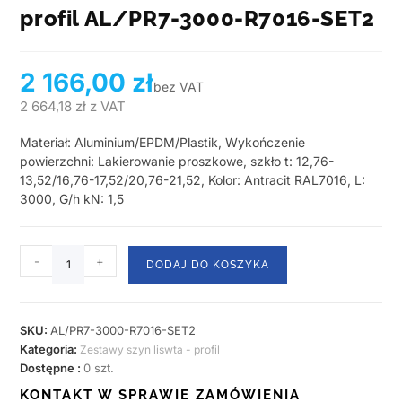
profil AL/PR7-3000-R7016-SET2
2 166,00
zł
bez VAT
2 664,18
zł
z VAT
Materiał: Aluminium/EPDM/Plastik, Wykończenie
powierzchni: Lakierowanie proszkowe, szkło t: 12,76-
13,52/16,76-17,52/20,76-21,52, Kolor: Antracit RAL7016, L:
3000, G/h kN: 1,5
-
+
DODAJ DO KOSZYKA
SKU:
AL/PR7-3000-R7016-SET2
Kategoria:
Zestawy szyn liswta - profil
Dostępne :
0 szt.
KONTAKT W SPRAWIE ZAMÓWIENIA