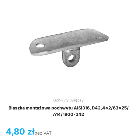
Uchwyty poręczy
Blaszka montażowa pochwytu AISI316, D42,4×2/63×25/
A14/1800-242
4,80
zł
bez VAT