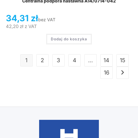
Centralna podpora nastawna A14/0714-042
34,31
zł
bez VAT
42,20
zł
z VAT
Dodaj do koszyka
1
2
3
4
…
14
15
16