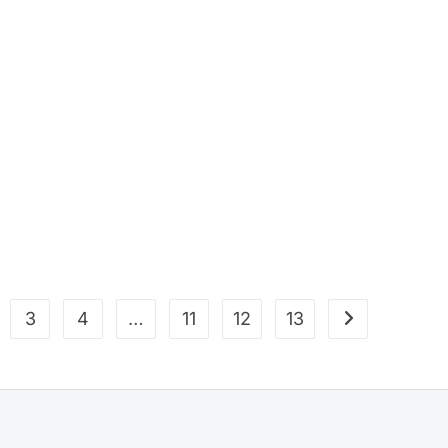
3
4
…
11
12
13