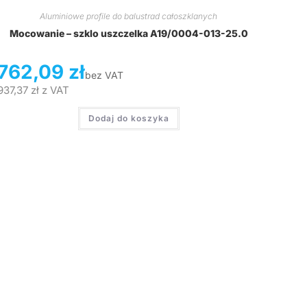
Aluminiowe profile do balustrad całoszklanych
Mocowanie – szklo uszczelka A19/0004-013-25.0
762,09
zł
bez VAT
937,37
zł
z VAT
Dodaj do koszyka