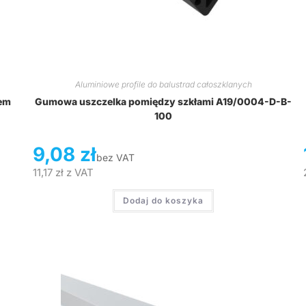
Aluminiowe profile do balustrad całoszklanych
lem
Gumowa uszczelka pomiędzy szkłami A19/0004-D-B-
100
9,08
zł
bez VAT
11,17
zł
z VAT
Dodaj do koszyka