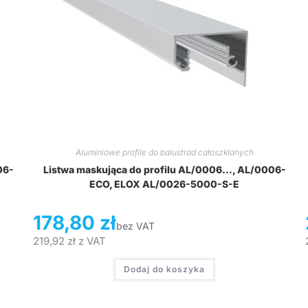
Aluminiowe profile do balustrad całoszklanych
06-
Listwa maskująca do profilu AL/0006…, AL/0006-
ECO, ELOX AL/0026-5000-S-E
178,80
zł
bez VAT
219,92
zł
z VAT
Dodaj do koszyka