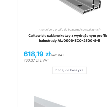
Aluminiowe profile do balustrad całoszklanych
Całkowicie szklane kotwy z wydrążonym profi
balustrady AL/0006-ECO-2500-S-E
618,19
zł
bez VAT
760,37
zł
z VAT
Dodaj do koszyka