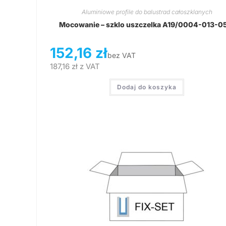
Aluminiowe profile do balustrad całoszklanych
Mocowanie – szklo uszczelka A19/0004-013-0
152,16
zł
bez VAT
187,16
zł
z VAT
Dodaj do koszyka