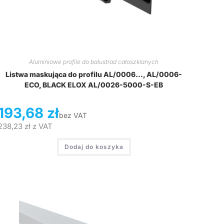
Aluminiowe profile do balustrad całoszklanych
Listwa maskująca do profilu AL/0006…, AL/0006-
ECO, BLACK ELOX AL/0026-5000-S-EB
193,68
zł
bez VAT
238,23
zł
z VAT
Dodaj do koszyka