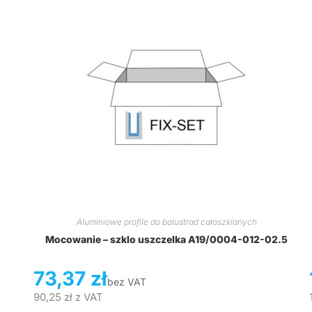
Aluminiowe profile do balustrad całoszklanych
Mocowanie – szklo uszczelka A19/0004-012-02.5
73,37
zł
bez VAT
90,25
zł
z VAT