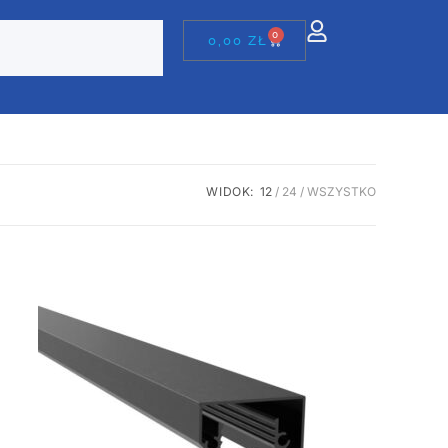
0
0,00
ZŁ
WIDOK:
12
24
WSZYSTKO