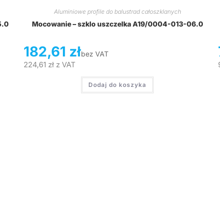
Aluminiowe profile do balustrad całoszklanych
5.0
Mocowanie – szklo uszczelka A19/0004-013-06.0
182,61
zł
bez VAT
224,61
zł
z VAT
Dodaj do koszyka