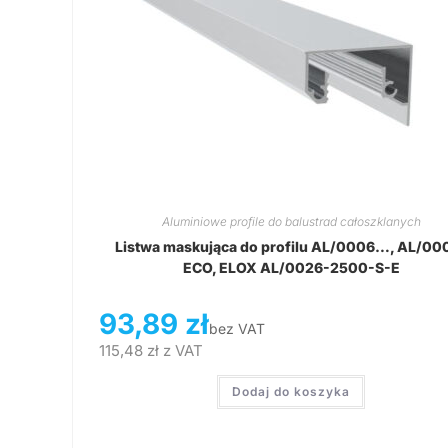
Aluminiowe profile do balustrad całoszklanych
Listwa maskująca do profilu AL/0006…, AL/00
ECO, ELOX AL/0026-2500-S-E
93,89
zł
bez VAT
115,48
zł
z VAT
Dodaj do koszyka