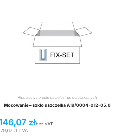
Aluminiowe profile do balustrad całoszklanych
Mocowanie – szklo uszczelka A19/0004-012-05.0
146,07
zł
bez VAT
179,67
zł
z VAT