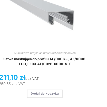
Aluminiowe profile do balustrad całoszklanych
Listwa maskująca do profilu AL/0006…, AL/0006-
ECO, ELOX AL/0026-6000-S-E
211,10
zł
bez VAT
259,65
zł
z VAT
Dodaj do koszyka