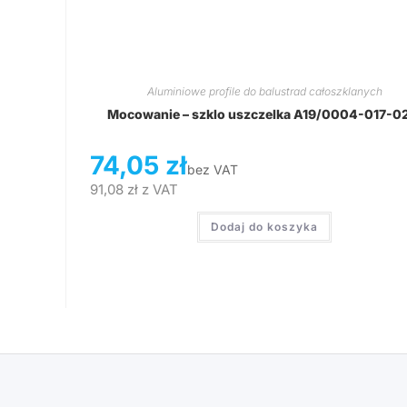
Aluminiowe profile do balustrad całoszklanych
Mocowanie – szklo uszczelka A19/0004-017-0
74,05
zł
bez VAT
91,08
zł
z VAT
Dodaj do koszyka