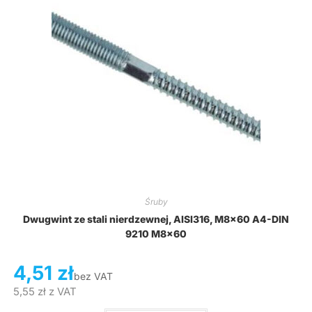
Śruby
Dwugwint ze stali nierdzewnej, AISI316, M8x60 A4-DIN
9210 M8x60
4,51
zł
bez VAT
5,55
zł
z VAT