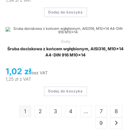
1,34
zł
z VAT
Dodaj do koszyka
Śruby
Śruba dociskowa z końcem wgłębionym, AISI316, M10x14
A4-DIN 916 M10x14
1,02
zł
bez VAT
1,25
zł
z VAT
Dodaj do koszyka
1
2
3
4
…
7
8
9