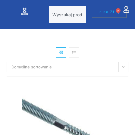
0
0,00
ZŁ
Domyślne sortowanie