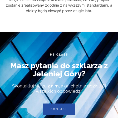
zostanie zrealizowany zgodnie z najwyższymi standardami, a
efekty będą cieszyć przez długie lata.
HS GLASS
Masz pytania do szklarza z
Jeleniej Góry?
Skontaktuj się ze
z nim,
a on chętnie udzieli Ci
wszelkich odpowiedzi.
KONTAKT