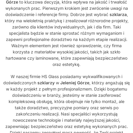
Górze
to kluczowa decyzja, która wpływa na jakość i trwałość
wykonanych prac. Pierwszym krokiem jest zwrócenie uwagi na
doświadczenie i referencje firmy. Dobrze jest wybrać
szklarza
,
który ma wieloletnią praktykę i zrealizował różnorodne projekty,
zarówno dla klientów indywidualnych, jak i dla firm. Taki
specjalista będzie w stanie sprostać różnym wymaganiom i
zapewni profesjonalne doradztwo na każdym etapie realizacji.
Ważnym elementem jest również sprawdzenie, czy firma
korzysta z materiałów wysokiej jakości, takich jak szkło
hartowane czy laminowane, które zapewniają bezpieczeństwo
oraz estetykę.
W naszej firmie HS Glass posiadamy wykwalifikowanych i
doświadczonych
szklarzy
w
Jeleniej Górze
, którzy angażują się
w każdy projekt z pełnym profesjonalizmem. Dzięki bogatemu
doświadczeniu w branży, jesteśmy w stanie zaoferować
kompleksową obsługę, która obejmuje nie tylko montaż, ale
także doradztwo, precyzyjne pomiary oraz serwis po
zakończeniu realizacji. Nasi specjaliści wykorzystują
nowoczesne technologie i materiały najwyższej jakości,
zapewniając bezpieczeństwo oraz estetykę wykonanych prac.
Dzięki naszemu zespołowi masz pewność, że Twój projekt