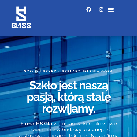
SZKŁO I SZYBY - SZKLARZ JELENIA GÓRA
Szkło jest naszą
pasją, którą stale
rozwijamy.
Firma HS Glass
dostarcza kompleksowe
rozwiązania zabudowy
szklanej
do
zastosowania w architekturze. Nasza firma